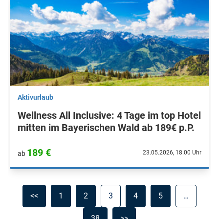
Aktivurlaub
Wellness All Inclusive: 4 Tage im top Hotel
mitten im Bayerischen Wald ab 189€ p.P.
189 €
23.05.2026, 18.00 Uhr
ab
<<
1
2
3
4
5
…
38
>>