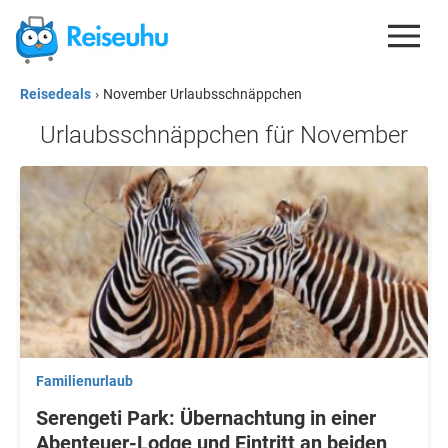
Reisedeals
›
November Urlaubsschnäppchen
REISEDEALS
Urlaubsschnäppchen für November
GUTSCHEINE
KREDITKARTEN
ESIM
REISEBLOG
Familienurlaub
Serengeti Park: Übernachtung in einer
Abenteuer-Lodge und Eintritt an beiden