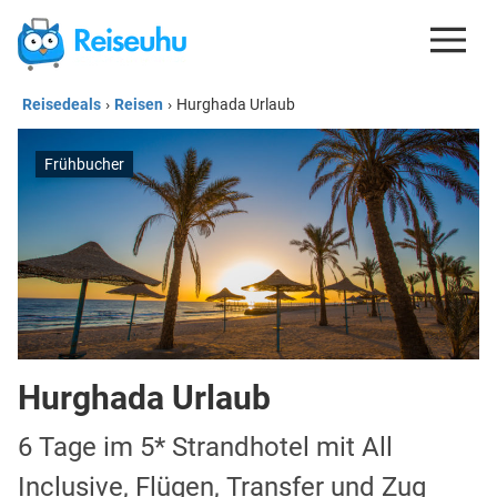
Reisedeals
›
Reisen
›
Hurghada Urlaub
REISEDEALS
GUTSCHEINE
Frühbucher
KREDITKARTEN
ESIM
REISEBLOG
Hurghada Urlaub
6 Tage im 5* Strandhotel mit All
Inclusive, Flügen, Transfer und Zug