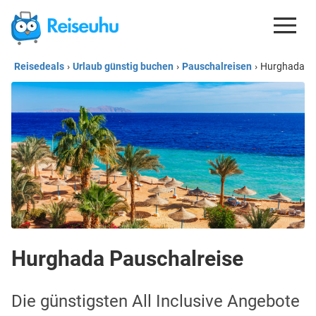
Reisedeals
›
Urlaub günstig buchen
›
Pauschalreisen
›
Hurghada
REISEDEALS
GUTSCHEINE
KREDITKARTEN
ESIM
REISEBLOG
Hurghada Pauschalreise
Die günstigsten All Inclusive Angebote