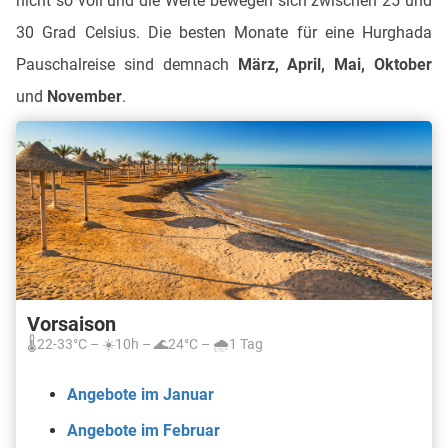
nicht so voll und die Werte bewegen sich zwischen 25 und
30 Grad Celsius. Die besten Monate für eine Hurghada
Pauschalreise sind demnach
März, April, Mai, Oktober
und
November
.
Vorsaison
🌡️22-33°C – ☀️10h – 🌊24°C – 🌧️1 Tag
Angebote im Januar
Angebote im Februar