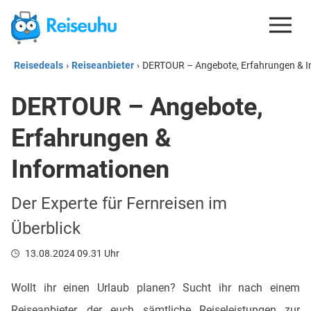
Reisedeals
›
Reiseanbieter
›
DERTOUR – Angebote, Erfahrungen & I
REISEDEALS
DERTOUR – Angebote,
GUTSCHEINE
Erfahrungen &
KREDITKARTEN
ESIM
Informationen
REISEBLOG
Der Experte für Fernreisen im
Überblick
13.08.2024 09.31 Uhr
Wollt ihr einen Urlaub planen? Sucht ihr nach einem
Reiseanbieter, der euch sämtliche Reiseleistungen zur