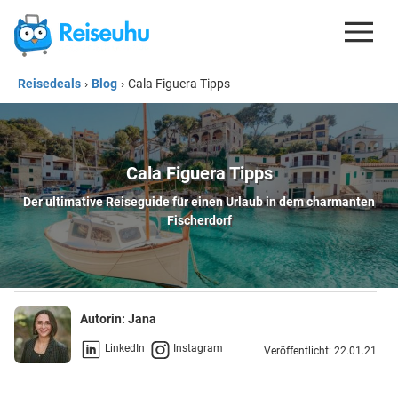
Reisedeals
›
Blog
›
Cala Figuera Tipps
REISEDEALS
GUTSCHEINE
KREDITKARTEN
Cala Figuera Tipps
Der ultimative Reiseguide für einen Urlaub in dem charmanten
ESIM
Fischerdorf
REISEBLOG
Autorin:
Jana
LinkedIn
Instagram
Veröffentlicht: 22.01.21