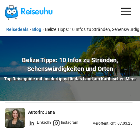
Reisedeals
›
Blog
›
Belize Tipps: 10 Infos zu Stränden, Sehenswürdig
REISEDEALS
GUTSCHEINE
KREDITKARTEN
Belize Tipps: 10 Infos zu Stränden,
Sehenswürdigkeiten und Orten
ESIM
Top Reiseguide mit Insidertipps für das Land am Karibischen Meer
REISEBLOG
Autorin:
Jana
LinkedIn
Instagram
Veröffentlicht: 07.03.25