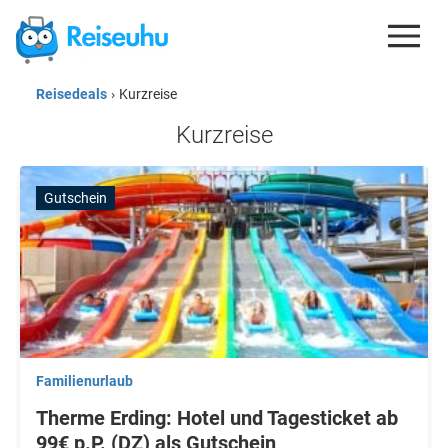
Reisedeals
›
Kurzreise
REISEDEALS
Kurzreise
GUTSCHEINE
KREDITKARTEN
Gutschein
ESIM
REISEBLOG
Familienurlaub
Therme Erding: Hotel und Tagesticket ab
99€ p.P. (DZ) als Gutschein