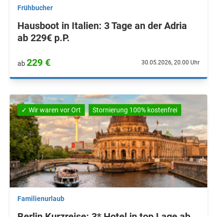
Frühbucher
Hausboot in Italien: 3 Tage an der Adria
ab 229€ p.P.
229 €
30.05.2026, 20.00 Uhr
ab
✓ Wir waren vor Ort
Stornierung 100% kostenfrei
Familienurlaub
Berlin Kurzreise: 3* Hotel in top Lage ab