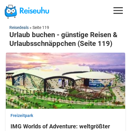
Reisedeals
»
Seite 119
REISEDEALS
Urlaub buchen - günstige Reisen &
GUTSCHEINE
Urlaubsschnäppchen (Seite 119)
KREDITKARTEN
ESIM
REISEBLOG
Freizeitpark
IMG Worlds of Adventure: weltgrößter