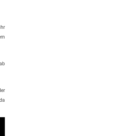
ihr
ern
 ab
der
 da