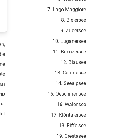
7. Lago Maggiore
8. Bielersee
9. Zugersee
10. Luganersee
en,
11. Brienzersee
ie
12. Blausee
ne
13. Caumasee
ste
14. Seealpsee
sen
rip
15. Oeschinensee
rer
16. Walensee
tet
17. Klöntalersee
18. Riffelsee
19. Crestasee