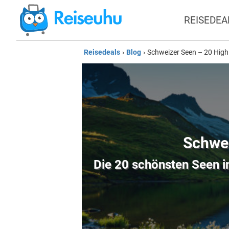
REISEDEA
Reisedeals
›
Blog
›
Schweizer Seen – 20 Highl
Schwei
Die 20 schönsten Seen in