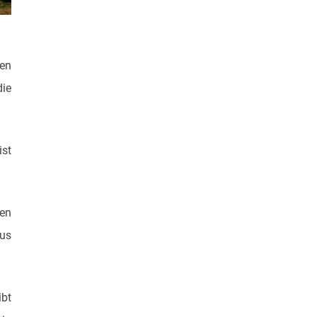
en
ie
ist
ten
aus
ibt