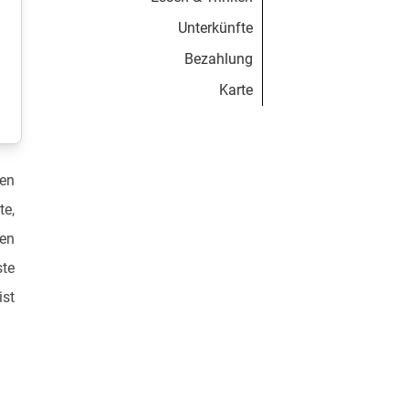
Unterkünfte
Bezahlung
Karte
en
te,
hen
ste
ist