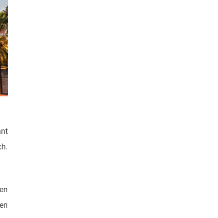
nnt
ch.
den
en