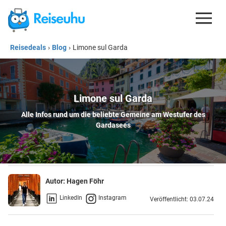
Reisedeals
›
Blog
›
Limone sul Garda
REISEDEALS
GUTSCHEINE
KREDITKARTEN
Limone sul Garda
Alle Infos rund um die beliebte Gemeine am Westufer des
ESIM
Gardasees
REISEBLOG
Autor:
Hagen Föhr
LinkedIn
Instagram
Veröffentlicht: 03.07.24