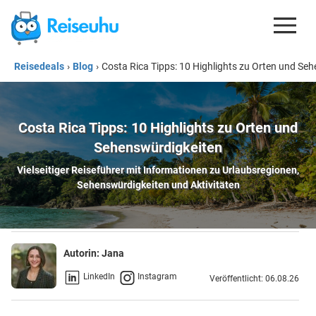
Reisedeals
›
Blog
›
Costa Rica Tipps: 10 Highlights zu Orten und Se
REISEDEALS
GUTSCHEINE
Costa Rica Tipps: 10 Highlights zu Orten und
KREDITKARTEN
Sehenswürdigkeiten
ESIM
Vielseitiger Reiseführer mit Informationen zu Urlaubsregionen,
Sehenswürdigkeiten und Aktivitäten
REISEBLOG
Autorin:
Jana
LinkedIn
Instagram
Veröffentlicht: 06.08.26