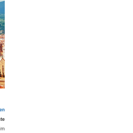
en
te
 im