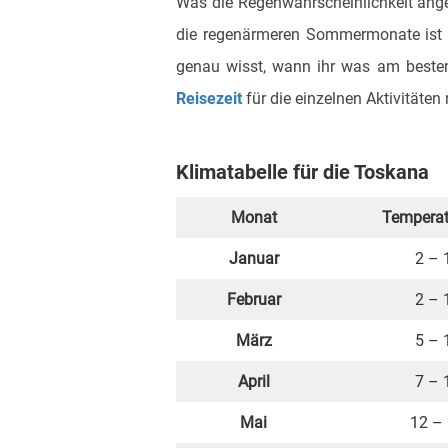
Was die Regenwahrscheinlichkeit ange
die regenärmeren Sommermonate ist d
genau wisst, wann ihr was am besten
Reisezeit
für die einzelnen Aktivitäte
Klimatabelle für die Toskana
Monat
Temperat
Januar
2 – 
Februar
2 – 
März
5 – 
April
7 – 
Mai
12 –