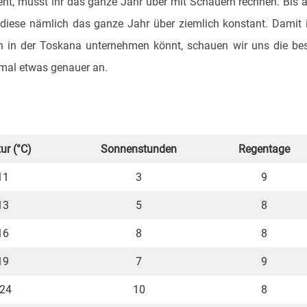
ht, müsst ihr das ganze Jahr über mit Schauern rechnen. Bis 
iese nämlich das ganze Jahr über ziemlich konstant. Damit 
 in der Toskana unternehmen könnt, schauen wir uns die be
n mal etwas genauer an.
ur (°C)
Sonnenstunden
Regentage
11
3
9
13
5
8
16
8
8
19
7
9
 24
10
8