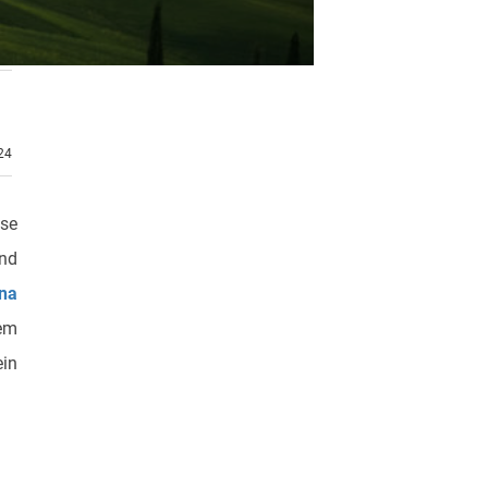
.24
ese
and
na
sem
ein