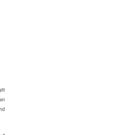
ilt
man
ind