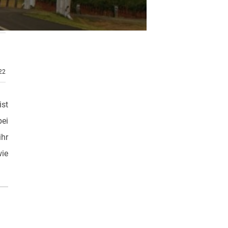
.22
ist
bei
ihr
wie