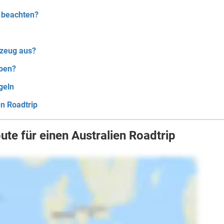
 beachten?
rzeug aus?
pen?
geln
en Roadtrip
oute für einen Australien Roadtrip