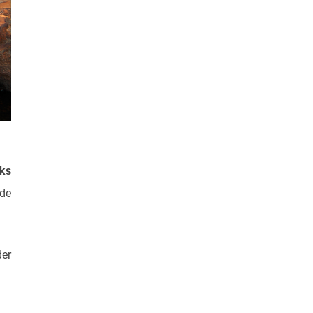
rks
nde
der