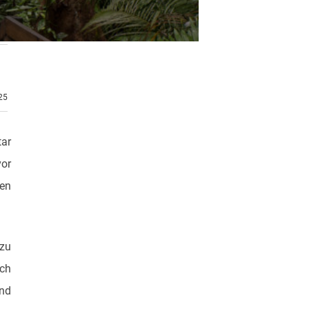
.25
tar
vor
ten
 zu
uch
und