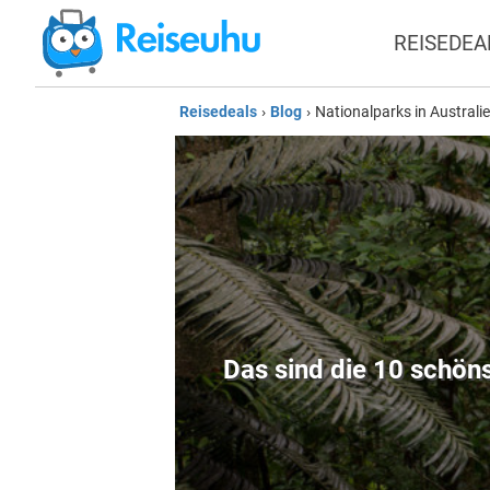
REISEDEA
Reisedeals
›
Blog
›
Nationalparks in Australi
Das sind die 10 schöns