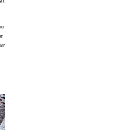
des
ner
en.
ier