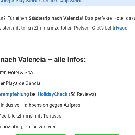
Google Play Store
oder dem
App Store
.
für? Für einen
Städtetrip nach Valencia
! Das perfekte Hotel dazu
stert mit tollen Zimmern zu tollen Preisen. Gibt’s bei
trivago
.
 nach Valencia – alle Infos:
ren Hotel & Spa
der Playa de Gandia
erempfehlung
bei
HolidayCheck
(58 Reviews)
 inklusive, Halbpension gegen Aufpres
 Meerblickzimmer mit Terrasse
 ganzjährig, Preise variieren