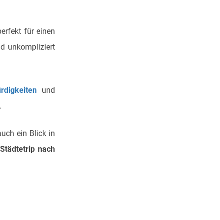
perfekt für einen
nd unkompliziert
rdigkeiten
und
.
uch ein Blick in
n
Städtetrip nach