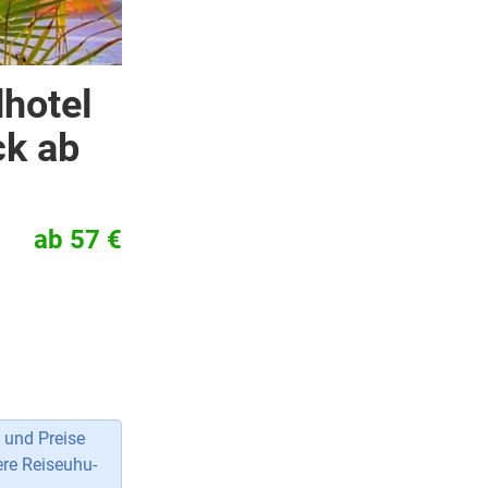
dhotel
ck ab
ab 57 €
 und Preise
ere Reiseuhu-