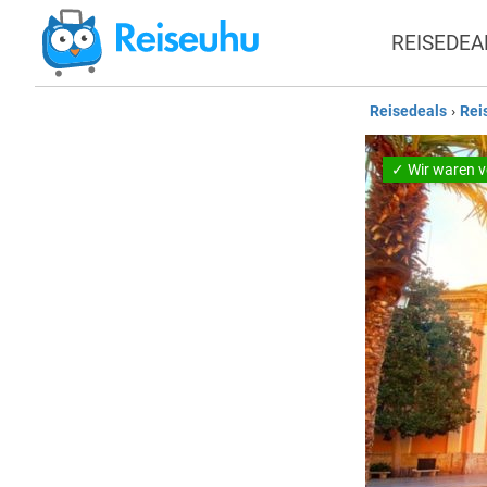
REISEDEA
Reisedeals
›
Rei
✓ Wir waren v