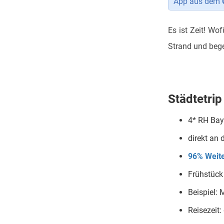
App aus dem
Es ist Zeit! Wo
Strand und begei
Städtetrip
4* RH Bay
direkt an 
96% Weit
Frühstück
Beispiel:
Reisezeit: