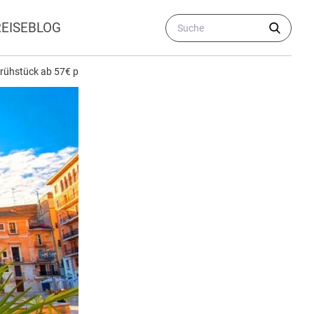
REISEBLOG
rühstück ab 57€ p.P. (DZ)