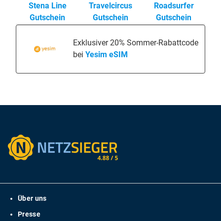
Stena Line
Travelcircus
Roadsurfer
Gutschein
Gutschein
Gutschein
Exklusiver 20% Sommer-Rabattcode
bei
Yesim eSIM
Über uns
Presse