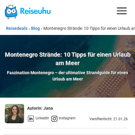
Reisedeals
›
Blog
›
Montenegro Strände: 10 Tipps für einen Urlaub 
REISEDEALS
GUTSCHEINE
Montenegro Strände: 10 Tipps für einen Urlaub
KREDITKARTEN
am Meer
ESIM
Faszination Montenegro – der ultimative Strandguide für einen
Urlaub am Meer
REISEBLOG
Autorin:
Jana
LinkedIn
Instagram
Veröffentlicht: 21.01.26