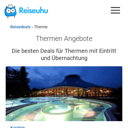
Reisedeals
›
Therme
REISEDEALS
Thermen Angebote
GUTSCHEINE
Die besten Deals für Thermen mit Eintritt
KREDITKARTEN
und Übernachtung
ESIM
REISEBLOG
Kurztrip