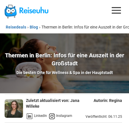
Reisedeals
›
Blog
›
Thermen in Berlin: Infos für eine Auszeit in der G
REISEDEALS
GUTSCHEINE
KREDITKARTEN
Thermen in Berlin: Infos für eine Auszeit in der
Großstadt
ESIM
Die besten Orte für Wellness & Spa in der Hauptstadt
REISEBLOG
Zuletzt aktualisiert von:
Jana
Autorin:
Regina
Willeke
LinkedIn
Instagram
Veröffentlicht: 06.11.25