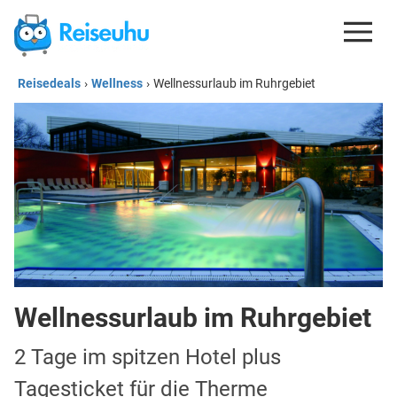
Reisedeals
›
Wellness
›
Wellnessurlaub im Ruhrgebiet
REISEDEALS
GUTSCHEINE
KREDITKARTEN
ESIM
REISEBLOG
Wellnessurlaub im Ruhrgebiet
2 Tage im spitzen Hotel plus
Tagesticket für die Therme