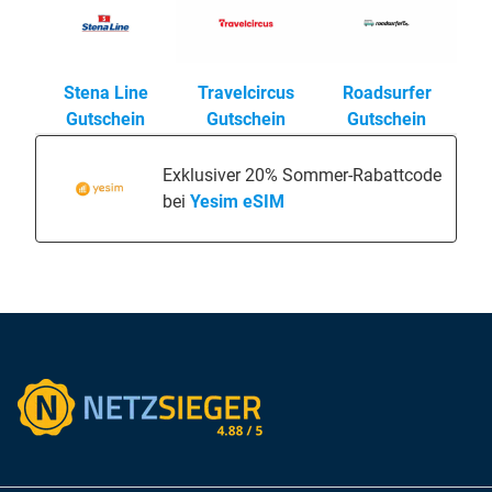
Stena Line
Travelcircus
Roadsurfer
Gutschein
Gutschein
Gutschein
Exklusiver 20% Sommer-Rabattcode
bei
Yesim eSIM