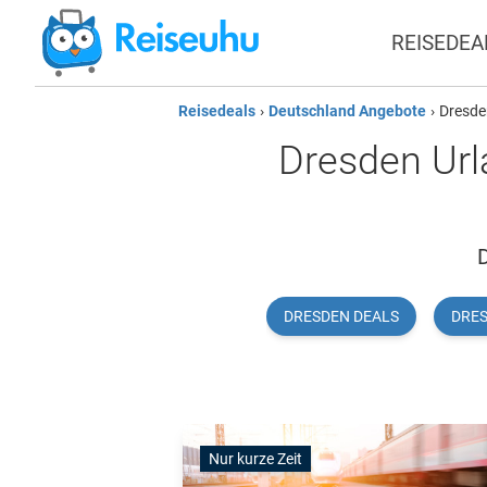
REISEDEA
Reisedeals
›
Deutschland Angebote
›
Dresde
Dresden Url
D
DRESDEN DEALS
DRE
Nur kurze Zeit