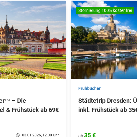
Stornierung 100% kostenfrei
Frühbucher
erᵀᴹ – Die
Städtetrip Dresden: 
el & Frühstück ab 69€
inkl. Frühstück ab 35€
35 €
03.01.2026, 12.00 Uhr
ab