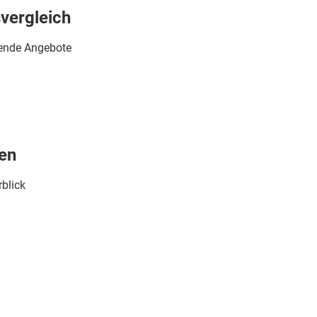
svergleich
sende Angebote
ren
rblick