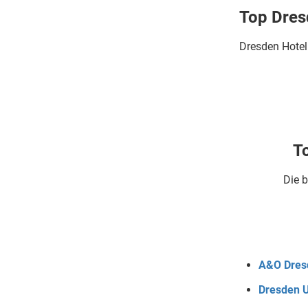
Top Dresd
Dresden Hotel
To
Die b
A&O Dres
Dresden U