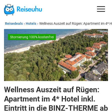
Reisedeals
›
Hotels
›
Wellness Auszeit auf Rügen: Apartment im 4* Hot
REISEDEALS
GUTSCHEINE
Stornierung 100% kostenfrei
KREDITKARTEN
ESIM
REISEBLOG
Wellness Auszeit auf Rügen:
Apartment im 4* Hotel inkl.
Eintritt in die BINZ-THERME ab