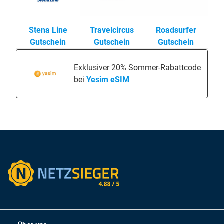
Stena Line
Travelcircus
Roadsurfer
Gutschein
Gutschein
Gutschein
Exklusiver 20% Sommer-Rabattcode
bei
Yesim eSIM