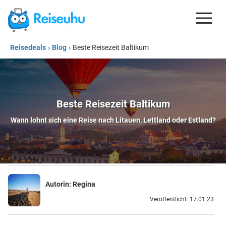
Reisedeals
›
Blog
›
Beste Reisezeit Baltikum
REISEDEALS
GUTSCHEINE
KREDITKARTEN
Beste Reisezeit Baltikum
ESIM
Wann lohnt sich eine Reise nach Litauen, Lettland oder Estland?
REISEBLOG
Autorin:
Regina
Veröffentlicht: 17.01.23