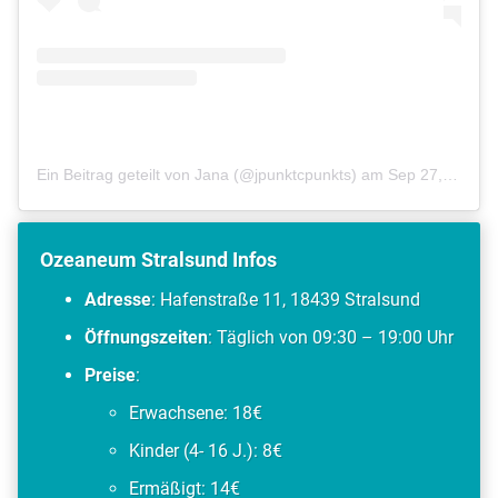
Ein Beitrag geteilt von Jana (@jpunktcpunkts)
am
Sep 27, 2019 um 4:56 PDT
Ozeaneum Stralsund Infos
Adresse
: Hafenstraße 11, 18439 Stralsund
Öffnungszeiten
: Täglich von 09:30 – 19:00 Uhr
Preise
:
Erwachsene: 18€
Kinder (4- 16 J.): 8€
Ermäßigt: 14€