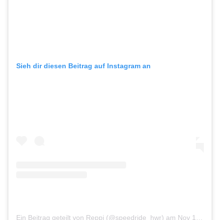
Sieh dir diesen Beitrag auf Instagram an
Ein Beitrag geteilt von Reppi (@speedride_hwr)
am
Nov 12, 2017 um 6:34 PST