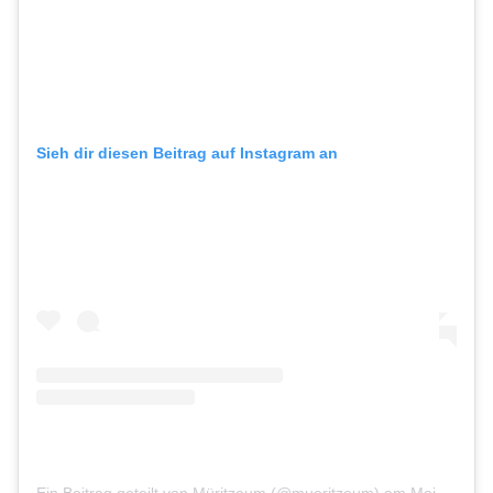
Sieh dir diesen Beitrag auf Instagram an
Ein Beitrag geteilt von Müritzeum (@mueritzeum)
am
Mai 9, 2019 um 7:34 PDT