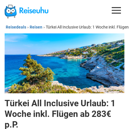
Reisedeals
›
Reisen
›
Türkei All Inclusive Urlaub: 1 Woche inkl. Flüge
REISEDEALS
GUTSCHEINE
KREDITKARTEN
ESIM
REISEBLOG
Türkei All Inclusive Urlaub: 1
Woche inkl. Flügen ab 283€
p.P.