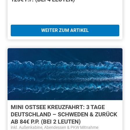
WEITER ZUM ARTIKEL
MINI OSTSEE KREUZFAHRT: 3 TAGE
DEUTSCHLAND – SCHWEDEN & ZURÜCK
AB 84€ P.P. (BEI 2 LEUTEN)
inkl. Außenkabine, Abendessen & PKW Mitnahme