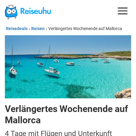
Reisedeals
›
Reisen
›
Verlängertes Wochenende auf Mallorca
REISEDEALS
GUTSCHEINE
KREDITKARTEN
ESIM
REISEBLOG
Verlängertes Wochenende auf
Mallorca
4 Tage mit Flügen und Unterkunft