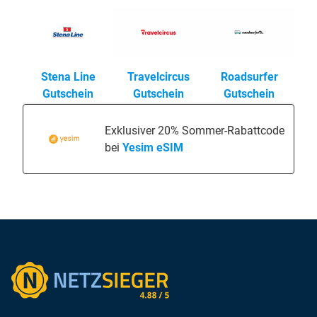
Stena Line
Travelcircus
Roadsurfer
Gutschein
Gutschein
Gutschein
Exklusiver 20% Sommer-Rabattcode
bei
Yesim eSIM