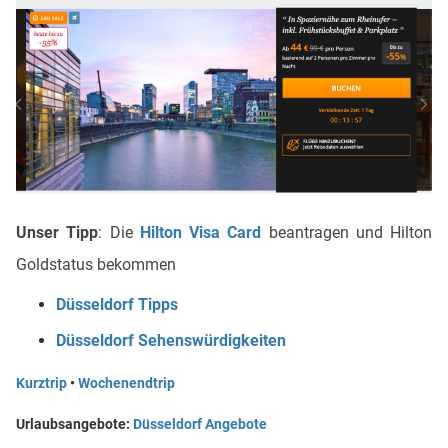
Unser Tipp
: Die
Hilton Visa Card
beantragen und Hilton
Goldstatus bekommen
Düsseldorf Tipps
Düsseldorf Sehenswürdigkeiten
Kurztrip
•
Wochenendtrip
Urlaubsangebote:
Düsseldorf Angebote