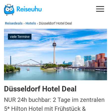
Reisedeals
›
Hotels
›
Düsseldorf Hotel Deal
REISEDEALS
GUTSCHEINE
viele Termine
KREDITKARTEN
ESIM
REISEBLOG
Düsseldorf Hotel Deal
NUR 24h buchbar: 2 Tage im zentralen
5* Hilton Hotel mit Frühstück &