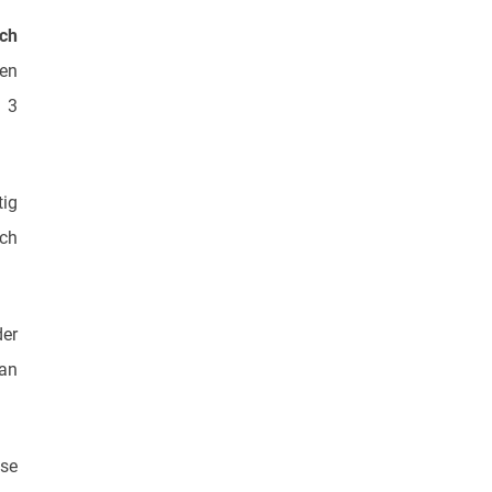
ch
ten
h 3
tig
ach
der
 an
ise