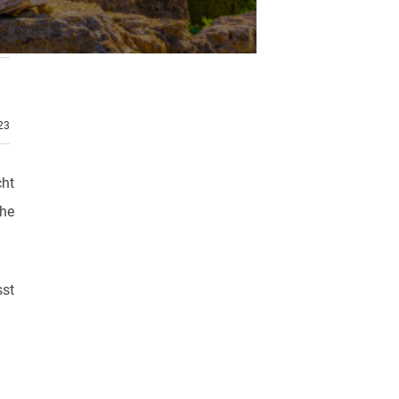
.23
cht
che
sst