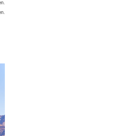
en.
en.