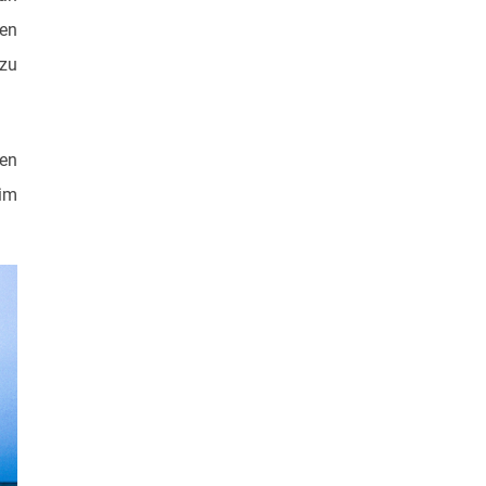
en
 zu
ren
 im