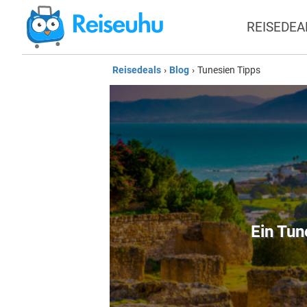
REISEDEA
Reisedeals
›
Blog
›
Tunesien Tipps
Ein Tun