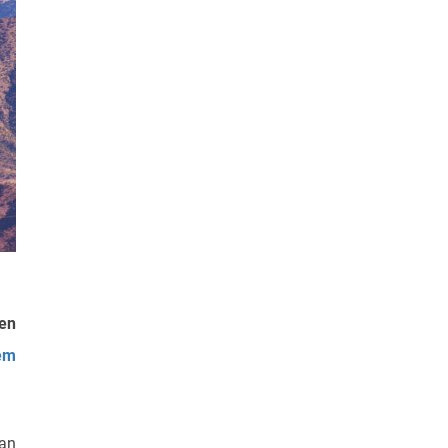
ien
em
 an