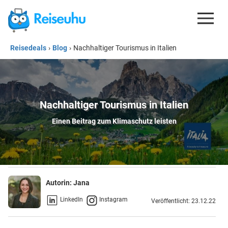
Reisedeals
›
Blog
›
Nachhaltiger Tourismus in Italien
REISEDEALS
GUTSCHEINE
KREDITKARTEN
Nachhaltiger Tourismus in Italien
ESIM
Einen Beitrag zum Klimaschutz leisten
REISEBLOG
Autorin:
Jana
LinkedIn
Instagram
Veröffentlicht: 23.12.22