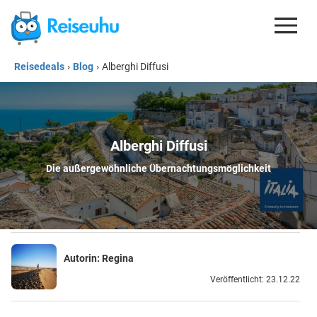
Reisedeals
›
Blog
›
Alberghi Diffusi
REISEDEALS
GUTSCHEINE
KREDITKARTEN
Alberghi Diffusi
ESIM
Die außergewöhnliche Übernachtungsmöglichkeit
REISEBLOG
Autorin:
Regina
Veröffentlicht: 23.12.22