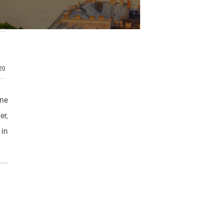
.20
öne
er,
in