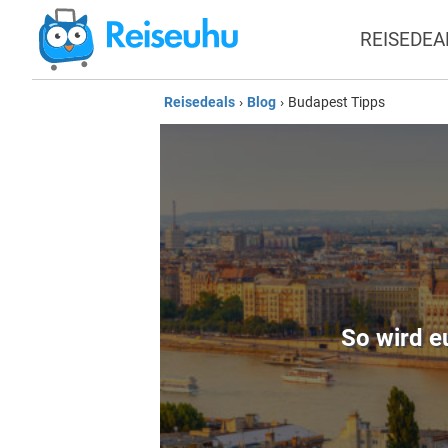
REISEDEA
Reisedeals
›
Blog
›
Budapest Tipps
So wird e