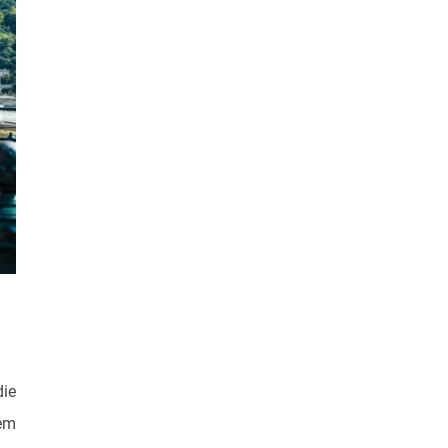
die
dem