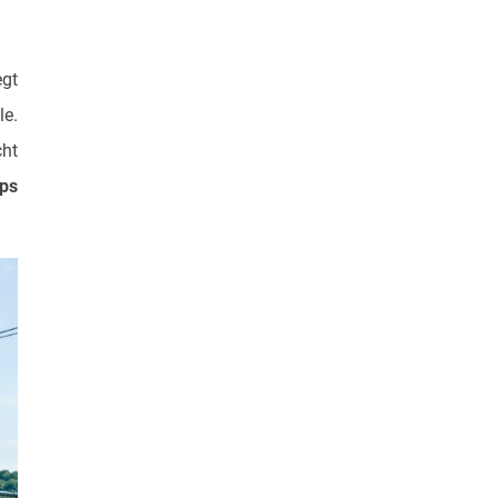
egt
le.
cht
ps