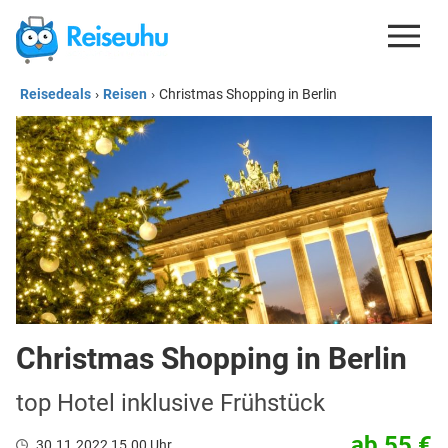
Reisedeals
›
Reisen
›
Christmas Shopping in Berlin
REISEDEALS
GUTSCHEINE
KREDITKARTEN
ESIM
REISEBLOG
Christmas Shopping in Berlin
top Hotel inklusive Frühstück
ab 55 €
30.11.2022 15.00 Uhr