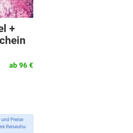
l +
schein
ab 96 €
 und Preise
ere Reiseuhu-