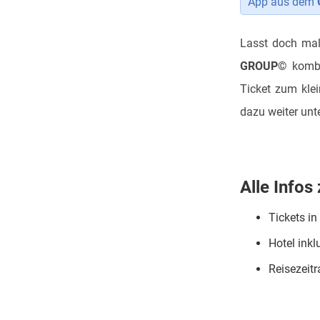
App aus dem
Lasst doch ma
GROUP©
kombi
Ticket zum klei
dazu weiter unt
Alle Inf
Tickets in
Hotel inkl
Reisezeitr