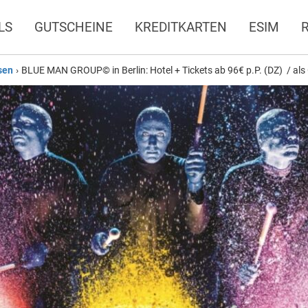
LS
GUTSCHEINE
KREDITKARTEN
ESIM
sen
›
BLUE MAN GROUP© in Berlin: Hotel + Tickets ab 96€ p.P. (DZ) / als