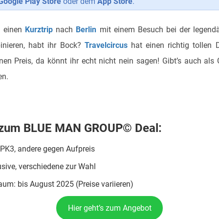
Google Play Store
oder dem
App Store
.
l einen
Kurztrip
nach
Berlin
mit einem Besuch bei der legend
nieren, habt ihr Bock?
Travelcircus
hat einen richtig tollen 
nen Preis, da könnt ihr echt nicht nein sagen! Gibt’s auch als 
en.
os zum BLUE MAN GROUP© Deal:
 PK3, andere gegen Aufpreis
usive, verschiedene zur Wahl
aum: bis August 2025 (Preise variieren)
Hier geht’s zum Angebot