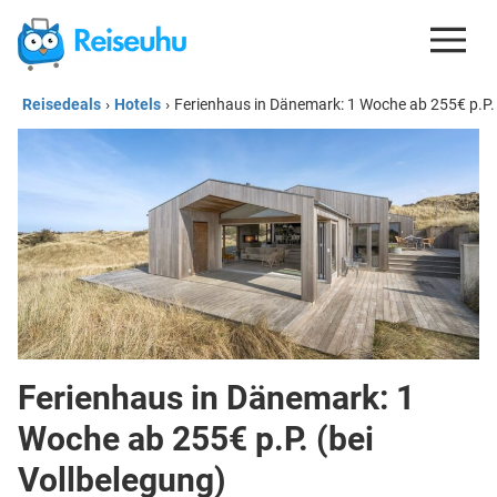
Reisedeals
›
Hotels
›
Ferienhaus in Dänemark: 1 Woche ab 255€ p.P. 
REISEDEALS
GUTSCHEINE
KREDITKARTEN
ESIM
REISEBLOG
Ferienhaus in Dänemark: 1
Woche ab 255€ p.P. (bei
Vollbelegung)