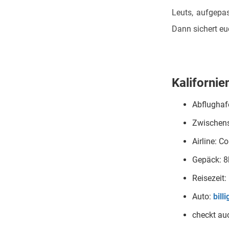
Leuts, aufgepas
Dann sichert eu
Kalifornien
Abflughaf
Zwischens
Airline: C
Gepäck: 8
Reisezeit:
Auto:
bill
checkt au