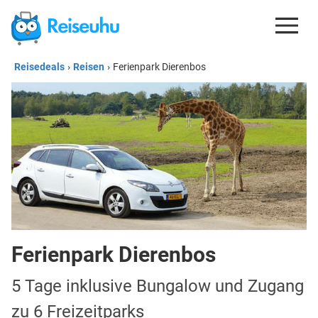
Reisedeals
›
Reisen
›
Ferienpark Dierenbos
REISEDEALS
GUTSCHEINE
KREDITKARTEN
ESIM
REISEBLOG
Ferienpark Dierenbos
5 Tage inklusive Bungalow und Zugang
zu 6 Freizeitparks