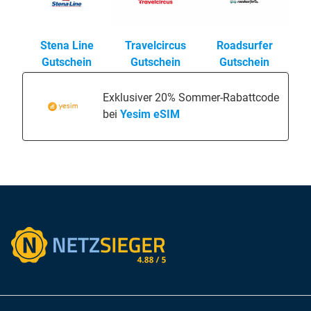
Stena Line
Travelcircus
Roadsurfer
Gutschein
Gutschein
Gutschein
Exklusiver 20% Sommer-Rabattcode
bei
Yesim eSIM