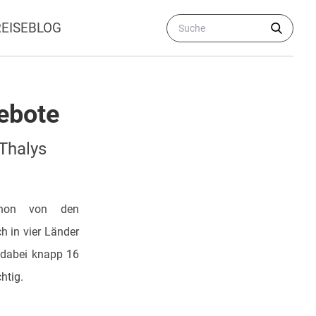
REISEBLOG
ebote
Thalys
chon von den
h in vier Länder
 dabei knapp 16
htig.