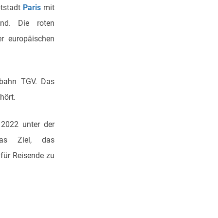
ptstadt
Paris
mit
and. Die roten
r europäischen
tsbahn TGV. Das
hört.
2022 unter der
das Ziel, das
für Reisende zu