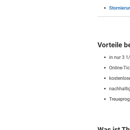
Stornier
Vorteile b
in nur 3 
Online-Tic
kostenlo
nachhalti
Treuepro
Was ist Th