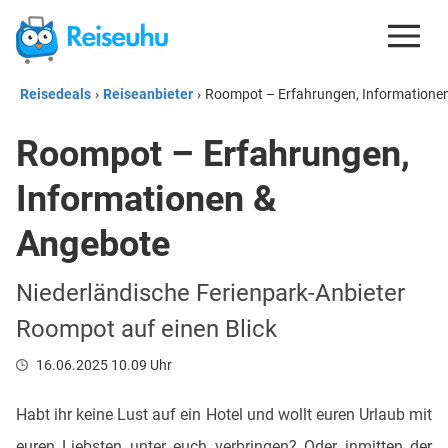
Reisedeals
›
Reiseanbieter
›
Roompot – Erfahrungen, Informatione
REISEDEALS
Roompot – Erfahrungen,
GUTSCHEINE
Informationen &
KREDITKARTEN
ESIM
Angebote
REISEBLOG
Niederländische Ferienpark-Anbieter
Roompot auf einen Blick
16.06.2025 10.09 Uhr
Habt ihr keine Lust auf ein Hotel und wollt euren Urlaub mit
euren Liebsten unter euch verbringen? Oder inmitten der