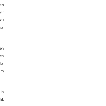
en
ir
zu
er
en
en
der
im
 in
ht,