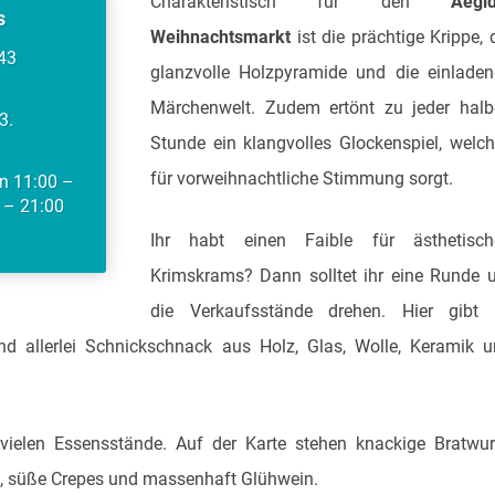
Charakteristisch für den
Aegid
s
Weihnachtsmarkt
ist die prächtige Krippe, 
143
glanzvolle Holzpyramide und die einlade
Märchenwelt. Zudem ertönt zu jeder halb
3.
Stunde ein klangvolles Glockenspiel, welc
für vorweihnachtliche Stimmung sorgt.
on 11:00 –
0 – 21:00
Ihr habt einen Faible für ästhetisch
Krimskrams? Dann solltet ihr eine Runde
die Verkaufsstände drehen. Hier gibt 
und allerlei Schnickschnack aus Holz, Glas, Wolle, Keramik 
 vielen Essensstände. Auf der Karte stehen knackige Bratwur
en, süße Crepes und massenhaft Glühwein.