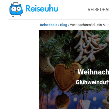
REISEDEA
Reisedeals
›
Blog
›
Weihnachtsmärkte in Münst
Weihnacht
Glühweinduft