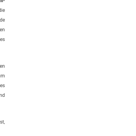
ii-
die
nde
en
hes
en
 um
es
und
st,