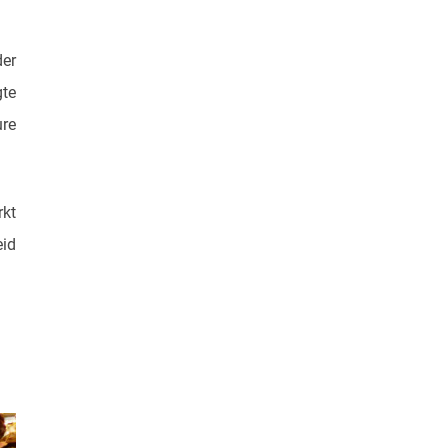
der
gte
ure
rkt
eid