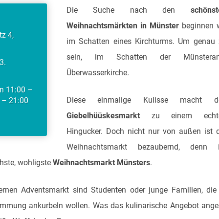
Die Suche nach den
schönst
Weihnachtsmärkten in Münster
beginnen w
z 4,
im Schatten eines Kirchturms. Um genau 
sein, im Schatten der Münsteran
3.
Überwasserkirche
.
on 11:00 –
Diese einmalige Kulisse macht d
0 – 21:00
Giebelhüüskesmarkt
zu einem echt
Hingucker. Doch nicht nur von außen ist 
Weihnachtsmarkt bezaubernd, denn 
chste, wohligste
Weihnachtsmarkt Münsters
.
nen Adventsmarkt sind Studenten oder junge Familien, die
timmung ankurbeln wollen. Was das kulinarische Angebot ange