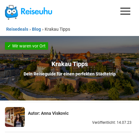
Reisedeals
›
Blog
›
Krakau Tipps
REISEDEALS
GUTSCHEINE
✓ Wir waren vor Ort
KREDITKARTEN
Krakau Tipps
ESIM
Dein Reiseguide für einen perfekten Städtetrip
REISEBLOG
Autor:
Anna Viskovic
Veröffentlicht: 14.07.23