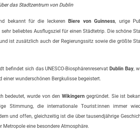
 über das Stadtzentrum von Dublin
d bekannt für die leckeren
Biere von Guinness
, urige Pu
 sehr beliebtes Ausflugsziel für einen Städtetrip. Die schöne St
 und ist zusätzlich auch der Regierungssitz sowie die größte St
adt befindet sich das UNESCO-Biosphärenreservat
Dublin Bay
, 
d einer wunderschönen Bergkulisse begeistert.
ich bedeutet, wurde von den
Wikingern
gegründet. Sie ist beka
lige Stimmung, die internationale Tourist:innen immer wie
dern und offen, gleichzeitig ist die über tausendjährige Geschic
der Metropole eine besondere Atmosphäre.