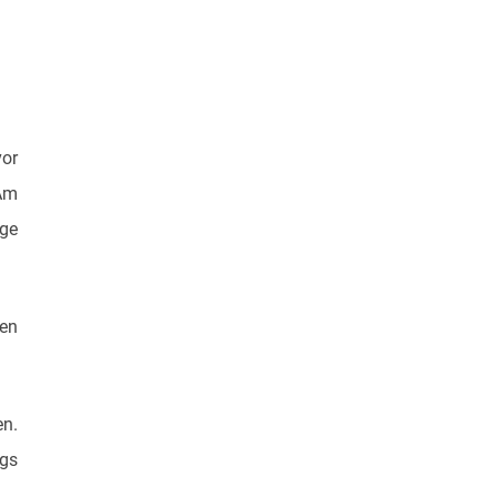
vor
 Am
üge
ten
en.
ngs