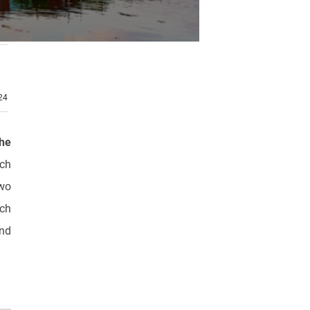
.24
che
ich
wo
ich
und