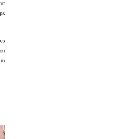
mit
pps
des
en
 in