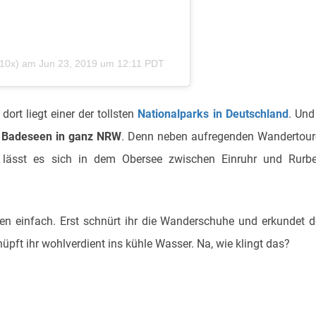
e10x)
am
Jun 23, 2019 um 12:11 PDT
 dort liegt einer der tollsten
Nationalparks in Deutschland
. Und
n
Badeseen in ganz NRW
. Denn neben aufregenden Wandertou
 lässt es sich in dem Obersee zwischen Einruhr und Rurbe
äten einfach. Erst schnürt ihr die Wanderschuhe und erkundet 
üpft ihr wohlverdient ins kühle Wasser. Na, wie klingt das?