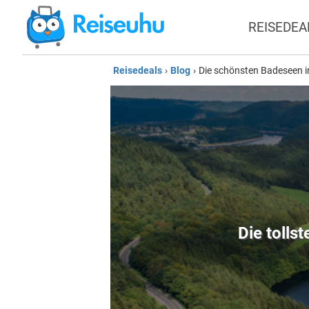
REISEDEA
Reisedeals
›
Blog
›
Die schönsten Badeseen 
Die tolls