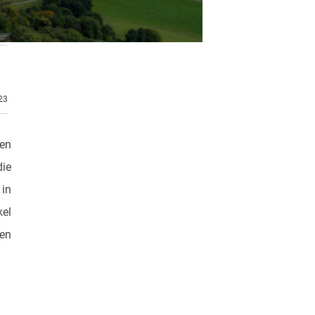
.23
sen
die
in
kel
en