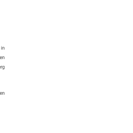
 in
ren
rg
den