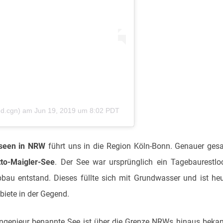
nd.cgn)
am
Jun 19, 2019 um 8:02 PDT
seen in NRW
führt uns in die Region Köln-Bonn. Genauer ges
tto-Maigler-See
. Der See war ursprünglich ein Tagebaurestlo
au entstand. Dieses füllte sich mit Grundwasser und ist he
biete in der Gegend.
genieur benannte See ist über die Grenze NRWs hinaus beka