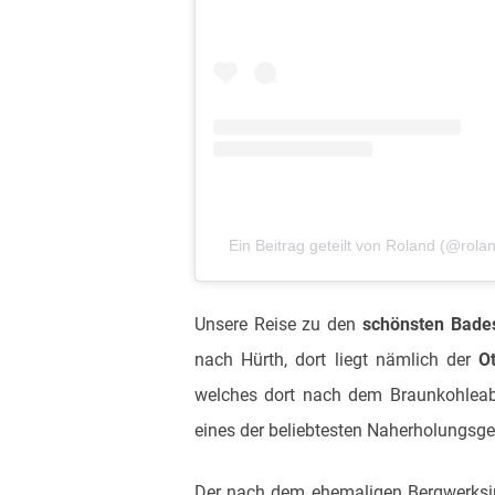
Ein Beitrag geteilt von Roland (@rola
Unsere Reise zu den
schönsten Bade
nach Hürth, dort liegt nämlich der
O
welches dort nach dem Braunkohleabb
eines der beliebtesten Naherholungsge
Der nach dem ehemaligen Bergwerksin