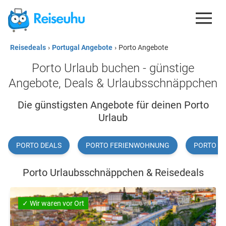
Reisedeals
›
Portugal Angebote
›
Porto Angebote
REISEDEALS
Porto Urlaub buchen - günstige
GUTSCHEINE
Angebote, Deals & Urlaubsschnäppchen
KREDITKARTEN
Die günstigsten Angebote für deinen Porto
Urlaub
ESIM
REISEBLOG
PORTO DEALS
PORTO FERIENWOHNUNG
PORTO FL
Porto Urlaubsschnäppchen & Reisedeals
✓ Wir waren vor Ort