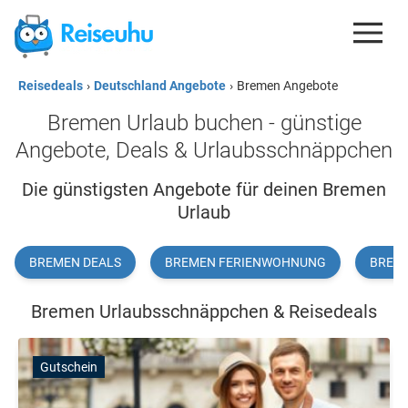
Reisedeals
›
Deutschland Angebote
›
Bremen Angebote
REISEDEALS
Bremen Urlaub buchen - günstige
GUTSCHEINE
Angebote, Deals & Urlaubsschnäppchen
KREDITKARTEN
Die günstigsten Angebote für deinen Bremen
Urlaub
ESIM
REISEBLOG
BREMEN DEALS
BREMEN FERIENWOHNUNG
BREM
Bremen Urlaubsschnäppchen & Reisedeals
Gutschein