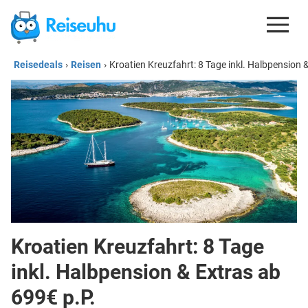
Reisedeals
›
Reisen
›
Kroatien Kreuzfahrt: 8 Tage inkl. Halbpension 
REISEDEALS
GUTSCHEINE
KREDITKARTEN
ESIM
REISEBLOG
Kroatien Kreuzfahrt: 8 Tage
inkl. Halbpension & Extras ab
699€ p.P.