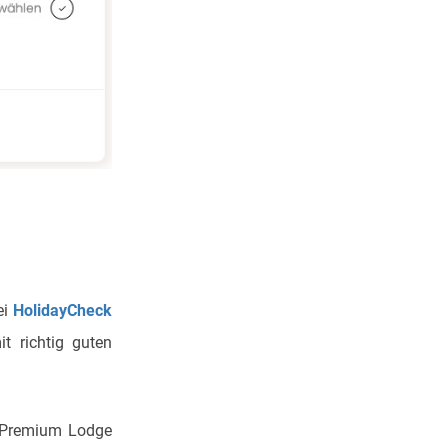
ei
HolidayCheck
t richtig guten
 Premium Lodge