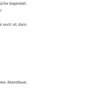
üche begeistert.
s?
r euch ist, dann
htes Abendteuer,