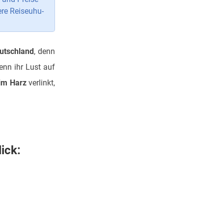
ere Reiseuhu-
utschland
, denn
enn ihr Lust auf
 im Harz
verlinkt,
ick: