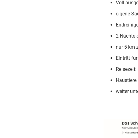
Voll ausg
eigene S
Endreinig
2 Nächte 
nur 5 km 
Eintritt f
Reisezeit:
Haustiere
weiter unt