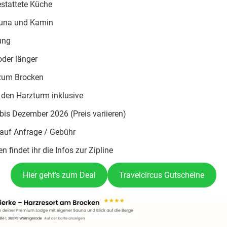
estattete Küche
auna und Kamin
ung
oder länger
zum Brocken
ür den Harzturm inklusive
 bis Dezember 2026 (Preis variieren)
 auf Anfrage / Gebühr
en findet ihr die Infos zur Zipline
Hier geht’s zum Deal
Travelcircus Gutscheine