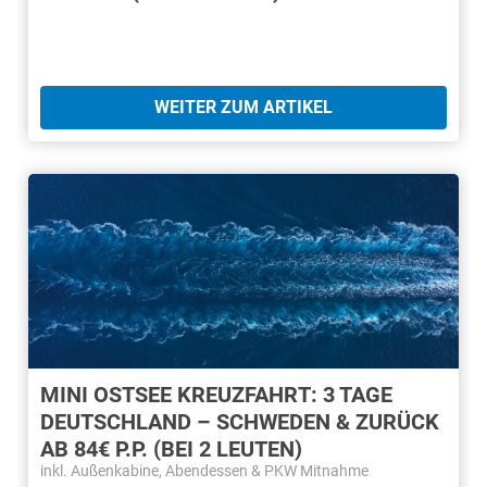
WEITER ZUM ARTIKEL
MINI OSTSEE KREUZFAHRT: 3 TAGE
DEUTSCHLAND – SCHWEDEN & ZURÜCK
AB 84€ P.P. (BEI 2 LEUTEN)
inkl. Außenkabine, Abendessen & PKW Mitnahme