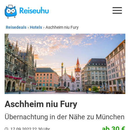
Reisedeals
›
Hotels
›
Aschheim niu Fury
REISEDEALS
GUTSCHEINE
KREDITKARTEN
ESIM
REISEBLOG
Aschheim niu Fury
Übernachtung in der Nähe zu München
ab 30 €
17.09.2022 22.30 Uhr