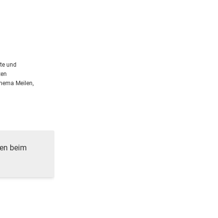
rte und
ten
Thema Meilen,
ren beim