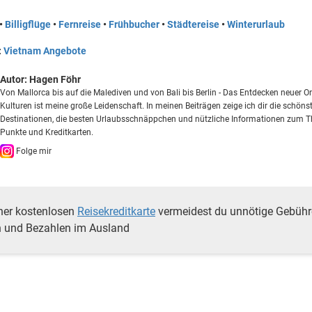
•
Billigflüge
•
Fernreise
•
Frühbucher
•
Städtereise
•
Winterurlaub
:
Vietnam Angebote
Autor:
Hagen Föhr
Von Mallorca bis auf die Malediven und von Bali bis Berlin - Das Entdecken neuer O
Kulturen ist meine große Leidenschaft. In meinen Beiträgen zeige ich dir die schöns
Destinationen, die besten Urlaubsschnäppchen und nützliche Informationen zum 
Punkte und Kreditkarten.
Folge mir
ner kostenlosen
Reisekreditkarte
vermeidest du unnötige Gebüh
 und Bezahlen im Ausland