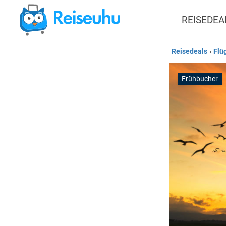
REISEDEA
Reisedeals
›
Flü
Frühbucher