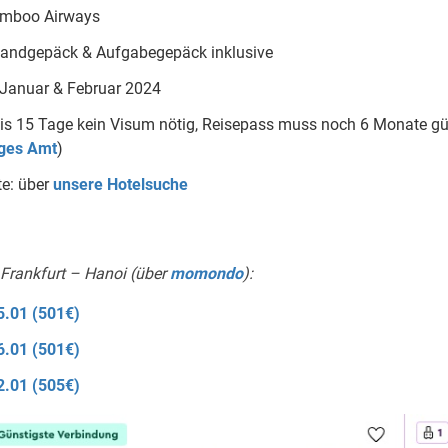
Bamboo Airways
andgepäck & Aufgabegepäck inklusive
: Januar & Februar 2024
bis 15 Tage kein Visum nötig, Reisepass muss noch 6 Monate gül
ges Amt
)
te: über
unsere Hotelsuche
 Frankfurt – Hanoi (über
momondo
):
5.01 (501€)
6.01 (501€)
2.01 (505€)